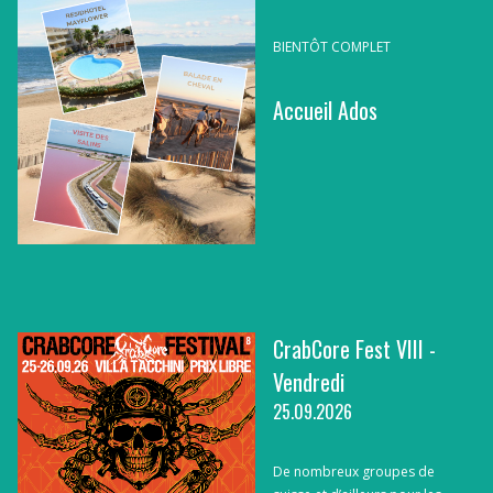
BIENTÔT COMPLET
Accueil Ados
CrabCore Fest VIII -
Vendredi
25.09.2026
De nombreux groupes de